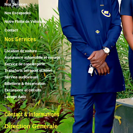
Nos Services
Nos Escapades
Notre Flotte de Véhicules
Contact
Nos Services
Location de voiture
Assurance automobile et voyage
Service de conciergerie
Transferts aéroport et hôtel
Service audiovisuel
Billetterie & Réservation
Excursions et circuits
Lavage Auto
Contact & Informations
Direction Générale