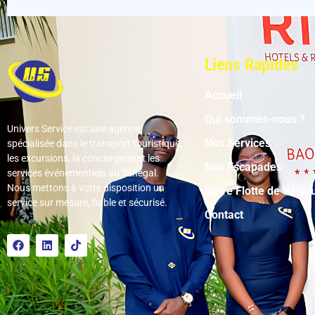
Liens Rapides
Accueil
Qui sommes-nous ?
Univers Service est une agence
Nos Services
spécialisée dans le transport touristique,
les excursions, la conciergerie et les
Nos Escapades
services événementiels au Sénégal.
Nous mettons à votre disposition un
Notre Flotte de Véhic
service sur mesure, fiable et sécurisé.
Contact