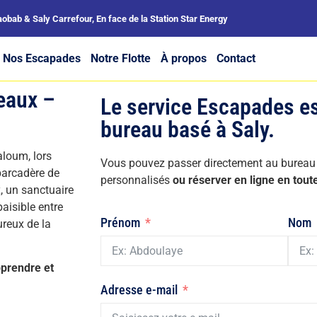
aobab & Saly Carrefour, En face de la Station Star Energy
Nos Escapades
Notre Flotte
À propos
Contact
seaux –
Le service Escapades es
bureau basé à Saly.
aloum, lors
Vous pouvez passer directement au bureau 
barcadère de
personnalisés
ou réserver en ligne en toute
, un sanctuaire
aisible entre
Prénom
Nom
ureux de la
pprendre et
Adresse e-mail