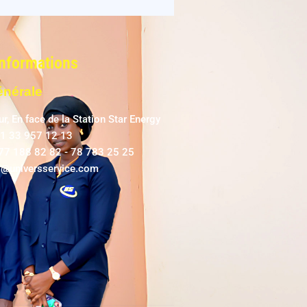
Informations
énérale
r, En face de la Station Star Energy
21 33 957 12 13
 77 188 82 82 - 78 783 25 25
s@universservice.com