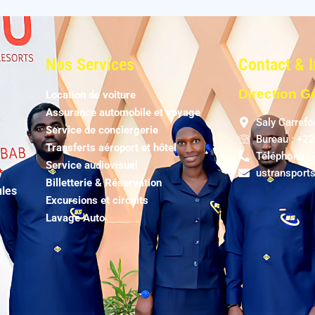
Nos Services
Contact & 
Direction G
Location de voiture
Assurance automobile et voyage
Saly Carrefou
Service de conciergerie
Bureau : +2
Transferts aéroport et hôtel
Téléphone :
Service audiovisuel
ustransport
Billetterie & Réservation
ules
Excursions et circuits
Lavage Auto