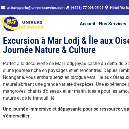
ustransports@universservice.com
(+221) 77 098 05 05
Hôtel Riu B
Accueil
Nos Services
Excursion à Mar Lodj & Île aux Oi
Journée Nature & Culture
Partez à la découverte de Mar Lodj, joyau caché du delta du S
d’une journée riche en paysages et en rencontres. Depuis l’em
Ndangane, vous embarquerez en pirogue vers l’Île aux Oiseaux
naturel abritant une grande variété d’espèces. Une expérience p
mangroves, chants d’oiseaux et air marin, idéale pour les amo
nature et de la tranquillité.
Une journée immersive et dépaysante pour se ressourcer, a
s’émerveiller.