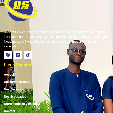
Univers Service est une agence spécialisée dans le transport touristique,
les excursions, la conciergerie et les services événementiels au Sénégal.
Nous mettons à votre disposition un service sur mesure, fiable et
sécurisé.
Liens Rapides
Accueil
Qui sommes-nous ?
Nos Services
Nos Escapades
Notre Flotte de Véhicules
Contact