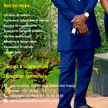
Nos Services
Location de voiture
Assurance automobile et voyage
Service de conciergerie
Transferts aéroport et hôtel
Service audiovisuel
Billetterie & Réservation
Excursions et circuits
Lavage Auto
Contact & Informations
Direction Générale
Saly Carrefour, En face de la Station Star Energy
Bureau : +221 33 957 12 13
Téléphone : 77 188 82 82 - 78 783 25 25
ustransports@universservice.com