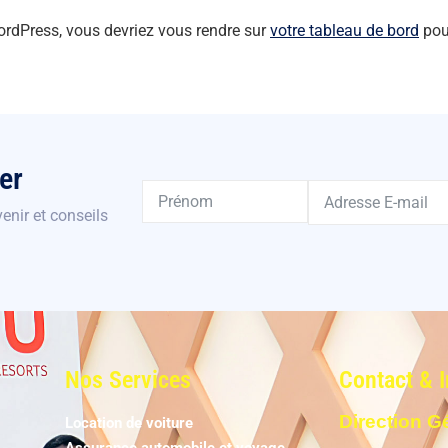
 WordPress, vous devriez vous rendre sur
votre tableau de bord
pour
er
enir et conseils
Nos Services
Contact & 
Direction G
Location de voiture