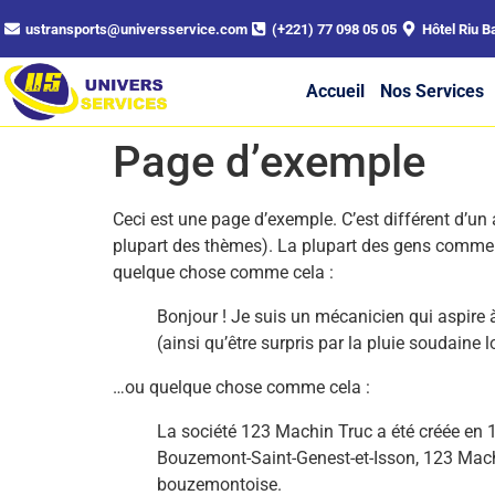
ustransports@universservice.com
(+221) 77 098 05 05
Hôtel Riu B
Accueil
Nos Services
Page d’exemple
Ceci est une page d’exemple. C’est différent d’un 
plupart des thèmes). La plupart des gens commenc
quelque chose comme cela :
Bonjour ! Je suis un mécanicien qui aspire à 
(ainsi qu’être surpris par la pluie soudaine 
…ou quelque chose comme cela :
La société 123 Machin Truc a été créée en 1
Bouzemont-Saint-Genest-et-Isson, 123 Mach
bouzemontoise.