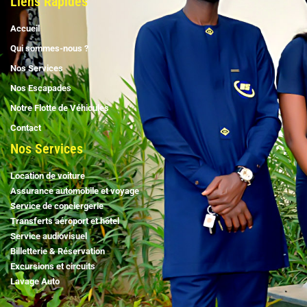
Liens Rapides
Accueil
Qui sommes-nous ?
Nos Services
Nos Escapades
Notre Flotte de Véhicules
Contact
Nos Services
Location de voiture
Assurance automobile et voyage
Service de conciergerie
Transferts aéroport et hôtel
Service audiovisuel
Billetterie & Réservation
Excursions et circuits
Lavage Auto